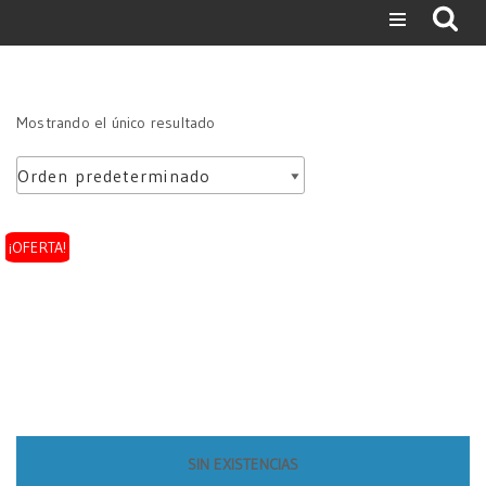
Saltar
al
contenido
Mostrando el único resultado
¡OFERTA!
SIN EXISTENCIAS