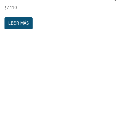
$
7.110
LEER MÁS