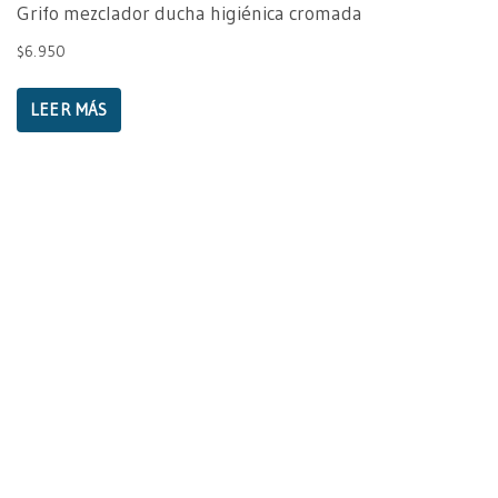
Grifo mezclador ducha higiénica cromada
$
6.950
LEER MÁS